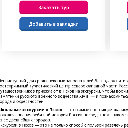
Заказать тур
Добавить в закладки
Неприступный для средневековых завоевателей благодаря пяти
гостеприимный туристический центр северо-западной части Росс
путешественников приезжают в Псков на экскурсии, чтобы вооч
памятники русского военного зодчества XIV в. — и познакомить
города и окрестностей.
Школьные экскурсии в Псков
— это самые настоящие «канику
пополнят знания ребят об истории России посредством знакомс
из ее древнейших городов.
Экскурсии в Псков — это не только способ с пользой развлечь р