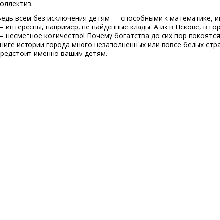
коллектив.
Ведь всем без исключения детям — способными к математике, и
— интересны, например, не найденные клады. А их в Пскове, в г
— несметное количество! Почему богатства до сих пор покоятс
книге истории города много незаполненных или вовсе белых стра
предстоит именно вашим детям.